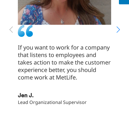
If you want to work for a company
My exp
that listens to employees and
Servic
takes action to make the customer
much M
experience better, you should
employ
come work at MetLife.
of tra
commu
to emp
Jen J.
devel
Lead Organizational Supervisor
Bryan 
Client S