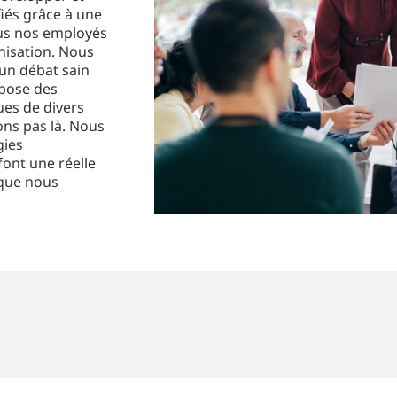
fiés grâce à une
ous nos employés
anisation. Nous
 un débat sain
ppose des
ues de divers
ons pas là. Nous
gies
font une réelle
que nous