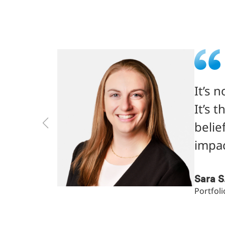
It’s 
It’s 
belie
impac
Sara S
Portfol