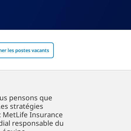
her les postes vacants
ous pensons que
Les stratégies
: MetLife Insurance
dial responsable du