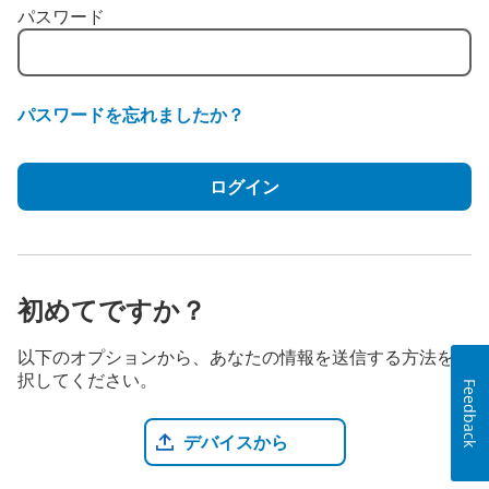
パスワード
パスワードを忘れましたか？
ログイン
初めてですか？
以下のオプションから、あなたの情報を送信する方法を選
択してください。
Feedback
履歴書ファイルをアップロードする
デバイスから