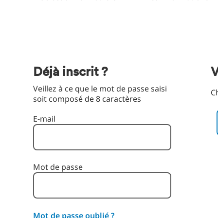
Déjà inscrit ?
V
Veillez à ce que le mot de passe saisi
C
soit composé de 8 caractères
Té
Connexion : utilisateur et mot de passe
E-mail
Mot de passe
Mot de passe oublié ?