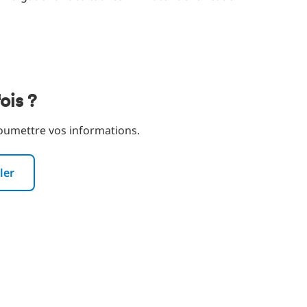
ois ?
oumettre vos informations.
Télécharger le CV depuis LinkedIn
ler