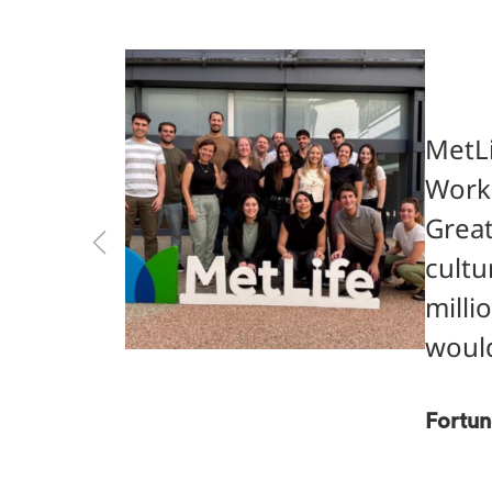
MetLi
Workp
Great
cultu
milli
would
Fortun