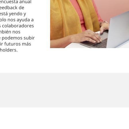
 encuesta anual
feedback de
está yendo y
olo nos ayuda a
s colaboradores
ambién nos
ue podemos subir
uir futuros más
holders.