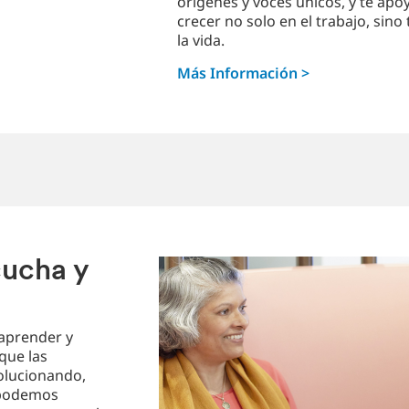
orígenes y voces únicos, y te apo
crecer no solo en el trabajo, sin
la vida.
Más Información >
cucha y
 aprender y
que las
olucionando,
 podemos