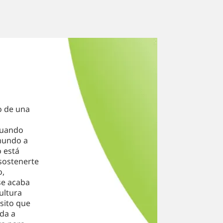
o de una
cuando
 mundo a
o está
sostenerte
o,
 se acaba
ultura
sito que
ida a