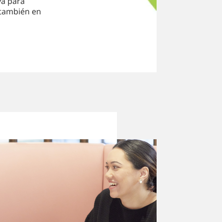
ya para
o también en