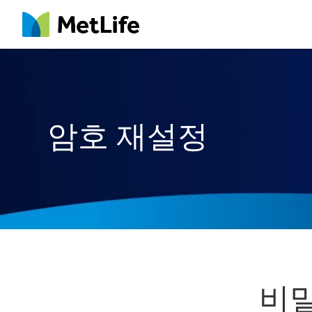
MetLife
암호 재설정
비