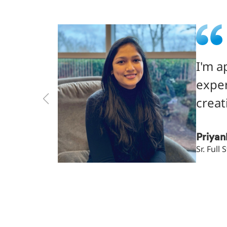
I'm a
exper
creat
Priyan
Sr. Full