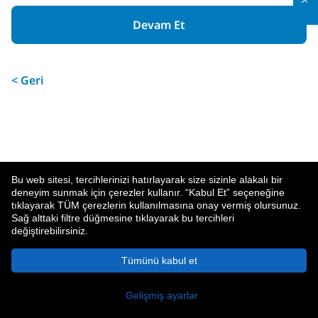
Devam Et
< Geri
Bu web sitesi, tercihlerinizi hatırlayarak size sizinle alakalı bir
deneyim sunmak için çerezler kullanır. “Kabul Et” seçeneğine
tıklayarak TÜM çerezlerin kullanılmasına onay vermiş olursunuz.
Sağ alttaki filtre düğmesine tıklayarak bu tercihleri
değiştirebilirsiniz.
MetLife Hakkında
Gizlilik Politikası
Tümünü kabul et
© 2026 MetLife Services and Solutions, LLC.
New York, NY 10166 - Tüm Hakları Saklıdır.
Gelişmiş ayarlar