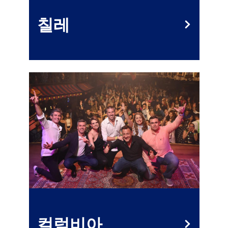
칠레
컬럼비아