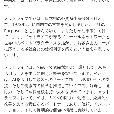
中南米、ヨーロッパ、中東において業界をリードしていま
す。
メットライフ生命は、日本初の外資系生命保険会社とし
て、1973年2月に国内での営業を開始しました。当社の
Purpose「ともに歩んでゆく。よりたしかな未来に向け
て。」は、メットライフが誇るグローバルネットワークと
世界中のベストプラクティスを活かし、お客さまのニーズ
に応え、地域社会との信頼関係を築くという信念を表して
います。
メットライフは、New Frontier戦略の一環として、AIを
活用し、人を中心に据えた未来を築いています。私たち
は、AIを活用して顧客へのサービス向上、地域社会への支
援、そして働き方の変革を推進していく中で、好奇心、適
応力、そして成長意欲を持つ人材を求めています。メット
ライフにおいて、AIは、人間の判断力、創造性、継続的な
改善を支える責任あるパートナーであり、信頼、インクル
ージョン、そして長期的な価値の構築に貢献しています。