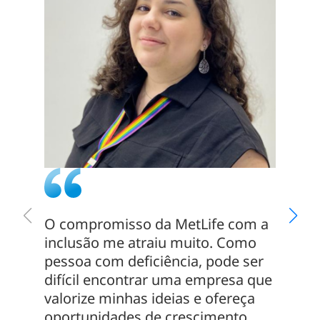
O compromisso da MetLife com a
Em meu
inclusão me atraiu muito. Como
que me
pessoa com deficiência, pode ser
aqui p
difícil encontrar uma empresa que
excele
valorize minhas ideias e ofereça
contri
oportunidades de crescimento.
melhor