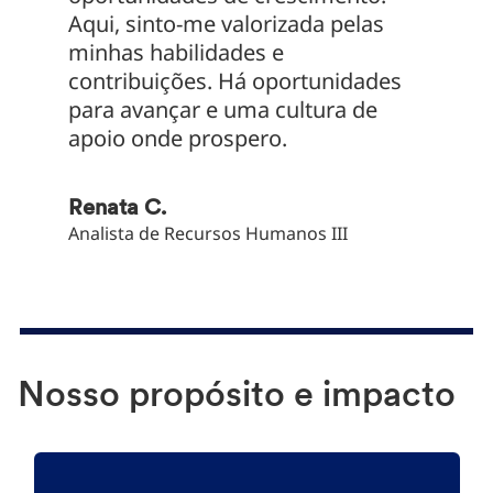
Aqui, sinto-me valorizada pelas
produt
minhas habilidades e
oferec
contribuições. Há oportunidades
desenv
para avançar e uma cultura de
e pess
apoio onde prospero.
equipe
Renata C.
José S
Analista de Recursos Humanos III
Gerente
Fechad
Nosso propósito e impacto