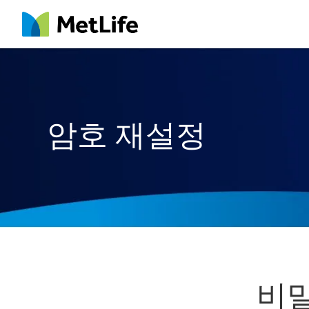
MetLife
암호 재설정
비