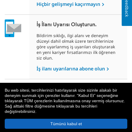
Feedback
Hiçbir gelişmeyi kaçırmayın
İş İlanı Uyarısı Oluşturun.
Bildirim sıklığı, ilgi alanı ve deneyim
düzeyi dahil olmak üzere tercihlerinize
göre uyarlanmış iş uyarıları oluşturarak
en yeni kariyer fırsatlarımızı ilk öğrenen
siz olun.
İş ilanı uyarılarına abone olun
Bu web sitesi, tercihlerinizi hatırlayarak size sizinle alakalı bir
deneyim sunmak için çerezler kullanır. “Kabul Et” seçeneğine
tıklayarak TÜM çerezlerin kullanılmasına onay vermiş olursunuz.
Sağ alttaki filtre düğmesine tıklayarak bu tercihleri
değiştirebilirsiniz.
MetLife Hakkında
Gizlilik Politikası
Tümünü kabul et
© 2026 MetLife Services and Solutions, LLC.