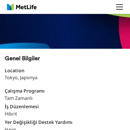
MetLife
Genel Bilgiler
Location
Tokyo, Japonya
Çalışma Programı
Tam Zamanlı
İş Düzenlemesi
Hibrit
Yer Değişikliği Destek Yardımı
Hayır