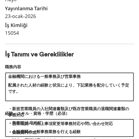
Yayınlanma Tarihi
23-ocak-2026
İş Kimliği
15054
İş Tanımı ve Gereklilikler
職務内容
金融機関における一般事務及び営業事務
配属された人材の経験と状況により、下記業務を配分していく予定
です。
・新規営業職員の入社関連書類及び既存営業職員の退職関連書類の
経験・スキル・資格・学歴（必須）
事務対応
・高卒可(大卒尚可)
・営業職員への身上事項変更等事務対応や問い合わせ対応
・金融機関の一般事務業務を行える経験
・会議資料作成