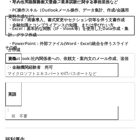
・対人・電話対応ができるコミュニケーション力
・その他、生保募集人登録、業界試験に関する事務業務など
・PC操作スキル（Outlookメール操作、データ集計、作成/会議用
資料作成など）
・Word：画像導入、書式変更やセクション切等を伴う文書作成
・金融知識とコンプライアンスの知識、または学びたい方
・Excel：基本的な関数（IF・Vlook等）を使用したData作成・集
計、グラフ作成
・PowerPoint：外部ファイル(Word・Excel)統合を伴うスライド
その他
が作成
資格
・Out look:社内関係者への、依頼文・案内文のメール作成、送信
・金融機関経験者 尚可
マイクロソフトエキスパートやITパスポートなど
英語
☒
不要
福利厚生