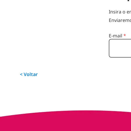
Insira o 
Enviaremo
Redefinir se
E-mail
*
< Voltar