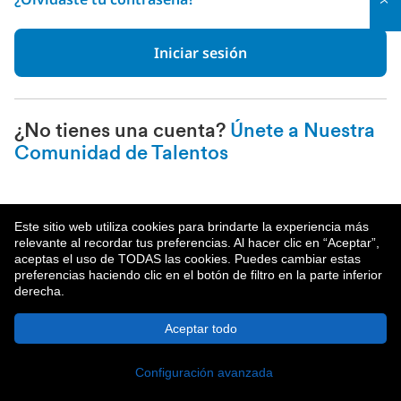
Iniciar sesión
¿No tienes una cuenta?
Únete a Nuestra
Comunidad de Talentos
Este sitio web utiliza cookies para brindarte la experiencia más
relevante al recordar tus preferencias. Al hacer clic en “Aceptar”,
aceptas el uso de TODAS las cookies. Puedes cambiar estas
preferencias haciendo clic en el botón de filtro en la parte inferior
derecha.
Acerca De MetLife
Política De Privacidad
Aceptar todo
© 2026 MetLife Services and Solutions, LLC.
Nueva York, NY 10166 - Todos los derechos reservados.
Configuración avanzada