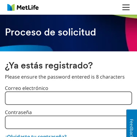
MetLife
Proceso de solicitud
¿Ya estás registrado?
Please ensure the password entered is 8 characters
Inicio de sesión: usuario y contraseña
Correo electrónico
Contraseña
Feedback
¿Olvidaste tu contraseña?