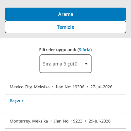
Arama
Temizle
Filtreler uygulandı (
Sıfırla
)
7-12 / 22 sonuç Results
Sıralama ölçütü:
Mexico City, Meksika
•
İlan No: 19306
•
27-Jul-2026
Başvur
Monterrey, Meksika
•
İlan No: 19223
•
29-Jul-2026