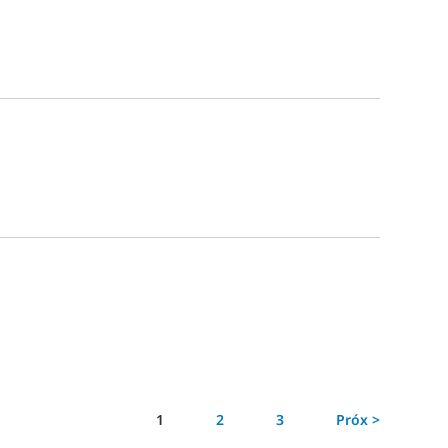
Página
1
2
3
Próx >