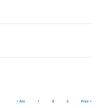
Página
< Ant
1
2
3
Próx >