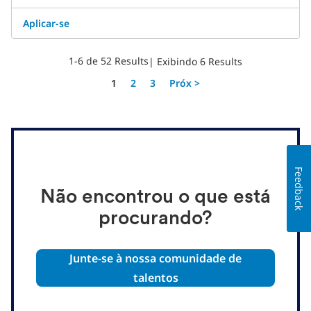
Aplicar-se ​
1-6 de 52 Results
| Exibindo 6 Results
Página
1
2
3
Próx >
Feedback
Não encontrou o que está
procurando?
Junte-se à nossa comunidade de
talentos