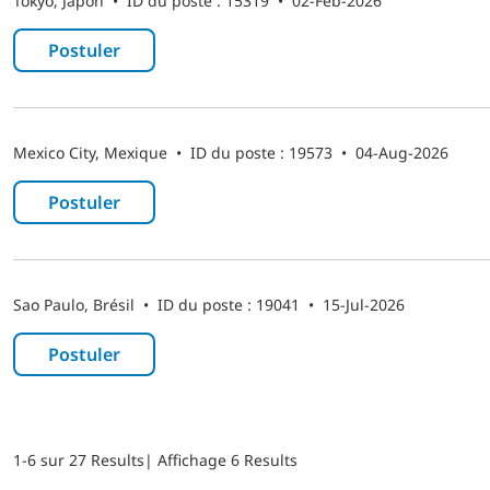
Tokyo, Japon
•
ID du poste : 15319
•
02-Feb-2026
Postuler
Mexico City, Mexique
•
ID du poste : 19573
•
04-Aug-2026
Postuler
Sao Paulo, Brésil
•
ID du poste : 19041
•
15-Jul-2026
Postuler
1-6 sur 27 Results
| Affichage 6 Results