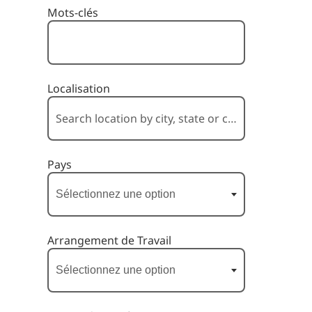
Filtrer les postes par
Mots-clés
Localisation
Pays
Arrangement de Travail