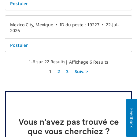
Postuler
Mexico City, Mexique
•
ID du poste : 19227
•
22-Jul-
2026
Postuler
1-6 sur 22 Results
| Affichage 6 Results
Page
1
2
3
Suiv. >
Feedback
Vous n’avez pas trouvé ce
que vous cherchiez ?